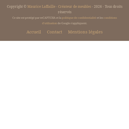
Copyright ©
Maurice Laffaille - Créateur de meubles
- 2026 - Tous droits
réservés
Ce site est protégé par reCAPTCHA et la
politique de confidentialité
et les
conditions
d'utilisation
de Google s'appliquent.
Accueil
Contact
Mentions légales