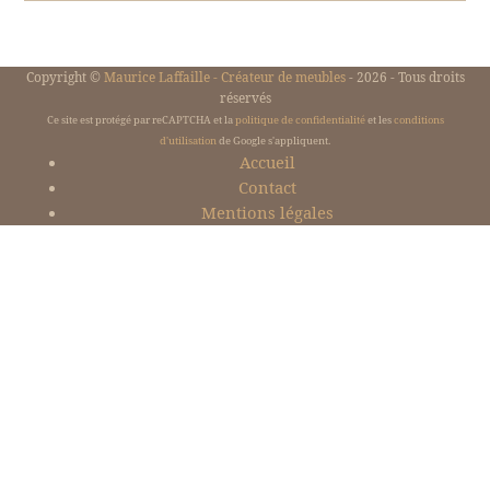
Copyright ©
Maurice Laffaille - Créateur de meubles
- 2026 - Tous droits
réservés
Ce site est protégé par reCAPTCHA et la
politique de confidentialité
et les
conditions
d'utilisation
de Google s'appliquent.
Accueil
Contact
Mentions légales