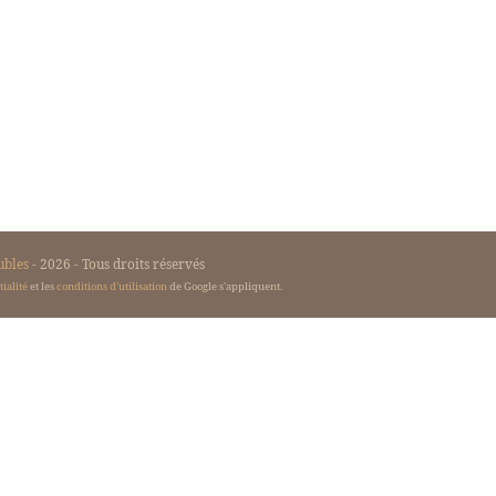
ubles
- 2026 - Tous droits réservés
ialité
et les
conditions d'utilisation
de Google s'appliquent.