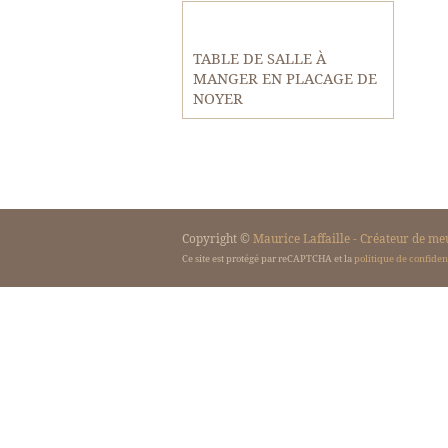
TABLE DE SALLE À
MANGER EN PLACAGE DE
NOYER
Copyright ©
Maurice Laffaille - Créateur de me
Ce site est protégé par reCAPTCHA et la
politique de confident