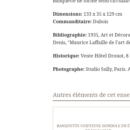
Banquette de forme semi-circulair
Dimensions:
133 x 35 x 129 cm
Commanditaire:
Dubois
Bibliographie:
1935, Art et Décora
Denis, "Maurice Laffaille de l'art 
Historique:
Vente Hôtel Drouot, 8 
Photographe:
Studio Sully, Paris. 
Autres éléments de cet ens
BANQUETTE COIFFEUSE GONDOLE EN 