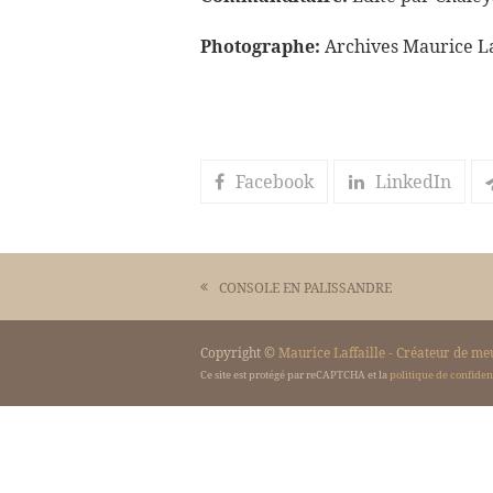
Photographe:
Archives Maurice Laf
Facebook
LinkedIn
CONSOLE EN PALISSANDRE
previous
post:
Copyright ©
Maurice Laffaille - Créateur de me
Ce site est protégé par reCAPTCHA et la
politique de confident