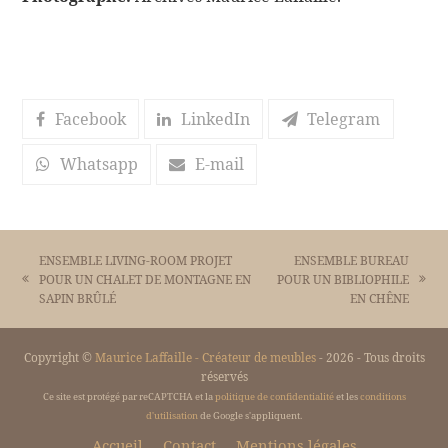
Facebook
LinkedIn
Telegram
Whatsapp
E-mail
ENSEMBLE LIVING-ROOM PROJET
ENSEMBLE BUREAU
POUR UN CHALET DE MONTAGNE EN
POUR UN BIBLIOPHILE
previous
next
SAPIN BRÛLÉ
EN CHÊNE
post:
post:
Copyright ©
Maurice Laffaille - Créateur de meubles
- 2026 - Tous droits
réservés
Ce site est protégé par reCAPTCHA et la
politique de confidentialité
et les
conditions
d'utilisation
de Google s'appliquent.
Accueil
Contact
Mentions légales