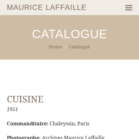
MAURICE LAFFAILLE
CATALOGUE
Home
»
Catalogue
CUISINE
1951
Commanditaire:
Chaleyssin, Paris
Photographe:
Archives Maurice Laffaille.