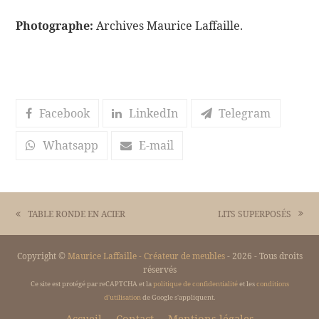
Photographe:
Archives Maurice Laffaille.
Facebook
LinkedIn
Telegram
Whatsapp
E-mail
LITS SUPERPOSÉS
TABLE RONDE EN ACIER
next
previous
post:
post:
Copyright ©
Maurice Laffaille - Créateur de meubles
- 2026 - Tous droits
réservés
Ce site est protégé par reCAPTCHA et la
politique de confidentialité
et les
conditions
d'utilisation
de Google s'appliquent.
Accueil
Contact
Mentions légales