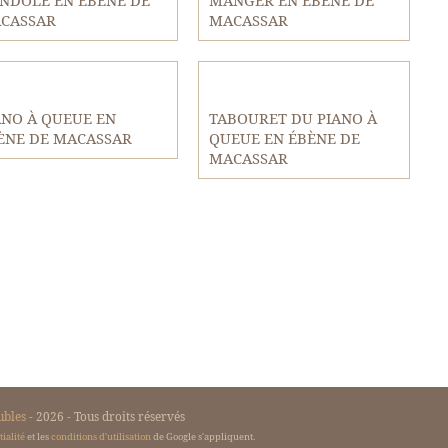
NDOLE EN ÉBÈNE DE
MANGER EN ÉBÈNE DE
CASSAR
MACASSAR
ANO À QUEUE EN
TABOURET DU PIANO À
ÈNE DE MACASSAR
QUEUE EN ÉBÈNE DE
MACASSAR
ubles
- 2026 - Tous droits réservés
ialité
et les
conditions d'utilisation
de Google s'appliquent.