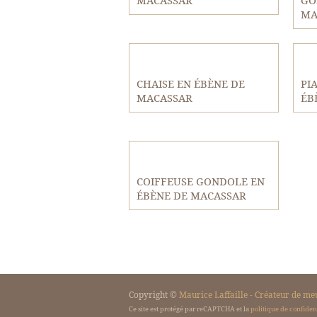
MACASSAR
GO
MA
CHAISE EN ÉBÈNE DE
PI
MACASSAR
ÉB
COIFFEUSE GONDOLE EN
ÉBÈNE DE MACASSAR
Copyright ©
Maurice Laffaille - Créateur de me
Ce site est protégé par reCAPTCHA et la
politique de confident