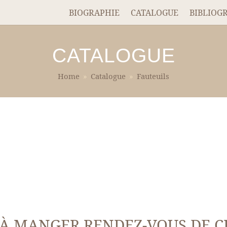
BIOGRAPHIE
CATALOGUE
BIBLIOG
CATALOGUE
Home
»
Catalogue
»
Fauteuils
À MANGER RENDEZ-VOUS DE C